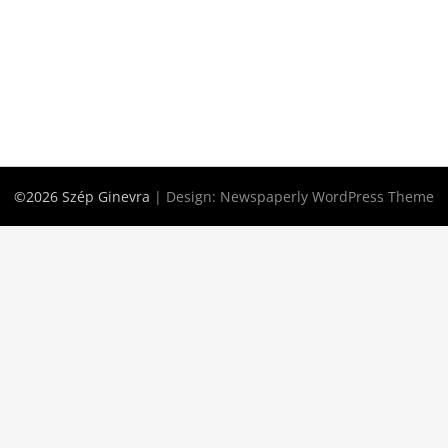
©2026 Szép Ginevra
| Design:
Newspaperly WordPress Theme