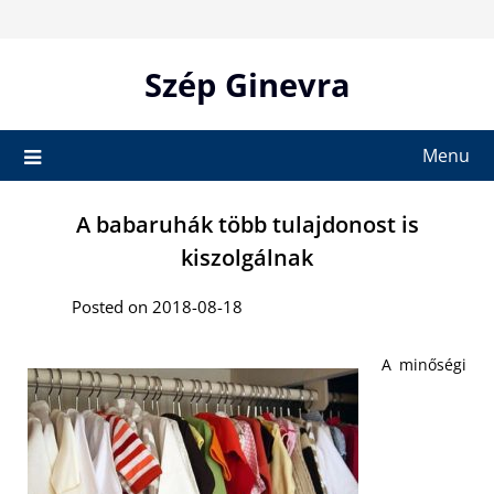
Skip
to
content
Szép Ginevra
Menu
A babaruhák több tulajdonost is
kiszolgálnak
Posted on 2018-08-18
A minőségi