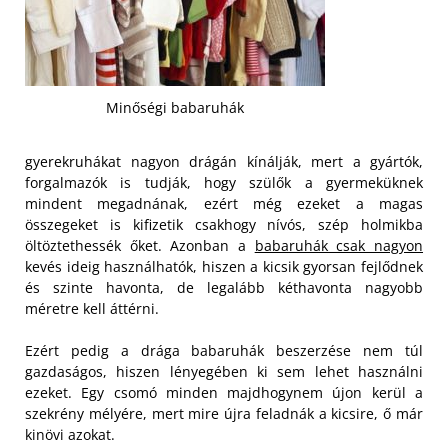
Minőségi babaruhák
gyerekruhákat nagyon drágán kínálják, mert a gyártók,
forgalmazók is tudják, hogy szülők a gyermeküknek
mindent megadnának, ezért még ezeket a magas
összegeket is kifizetik csakhogy nívós, szép holmikba
öltöztethessék őket. Azonban a
babaruhák csak nagyon
kevés ideig használhatók, hiszen a kicsik gyorsan fejlődnek
és szinte havonta, de legalább kéthavonta nagyobb
méretre kell áttérni.
Ezért pedig a drága babaruhák beszerzése nem túl
gazdaságos, hiszen lényegében ki sem lehet használni
ezeket. Egy csomó minden majdhogynem újon kerül a
szekrény mélyére, mert mire újra feladnák a kicsire, ő már
kinövi azokat.