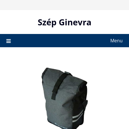
Skip
to
content
Szép Ginevra
Menu