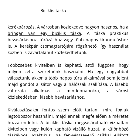
Biciklis táska
kerékpározás. A városban közlekedve nagyon hasznos, ha a
bringán van egy biciklis táska
. A táska praktikus
bevásárláshoz, túrázáshoz vagy több napos kiránduláshoz
is. A kerékpár csomagtartójára rögzíthető, így használat
közben is zavartalanul közlekedhetünk.
Többzsebes kivitelben is kapható, attól függően, hogy
milyen célra szeretnénk használni. Ha egy nagyobbat
választunk, akkor a több napos túra alkalmával sem jelent
majd gondot a sátor vagy a hálózsák szállítása. A kisebb
változata alkalmas a mindennapokra, a városi
közlekedésben, kisebb bevásárláshoz.
Kiválasztásakor fontos szem előtt tartani, mire fogjuk
legtöbbször használni, majd ennek megfelelően a méretet
hozzárendelni. A biciklis táska megvásárolható vízhatlan
kivitelben vagy külön kapható vízálló huzat, a különböző
táskákhoz. Praktikus, ha fényvisszaverő csíkkal ellátott