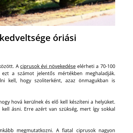
kedveltsége óriási
között. A
ciprusok évi növekedése
elérheti a 70-100
k ezt a számot jelentős mértékben meghaladják.
dni kell, hogy szoliterként, azaz önmagukban is
hogy hová kerülnek és elő kell készíteni a helyüket.
 kell ásni. Erre azért van szükség, mert így sokkal
nkább megmutatkozni. A fiatal ciprusok nagyon