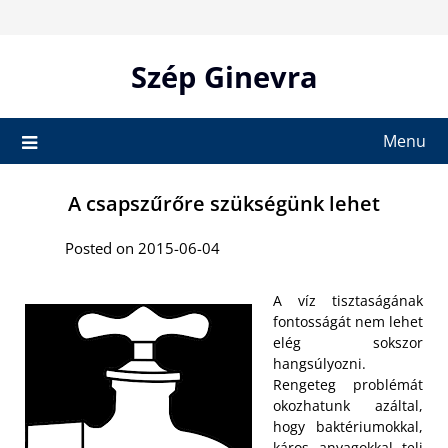
Skip
to
content
Szép Ginevra
Menu
A csapszűrőre szükségünk lehet
Posted on 2015-06-04
A víz tisztaságának
fontosságát nem lehet
elég sokszor
hangsúlyozni.
Rengeteg problémát
okozhatunk azáltal,
hogy baktériumokkal,
káros anyagokkal teli