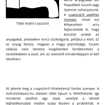
folyadékot iszunk vagy
ilyennel zuhanyozunk.
A
csapszűrő segíthet
ilyenkor
, mivel ezt
Több kiváló csaszűrő
kifejezetten arra
fejlesztették ki, hogy
kiszűrje azokat az
anyagokat, amelyekre nincs szükségünk, például a klórt. Ez
az anyag fontos, megvan a maga jelentősége, hiszen
nélküle nem lehetne megfelelően fertőtleníteni a
vezetékekben a vizet, ám az ivóvízből mindenképpen el kell
távolítani.
Itt jelenik meg a csapszűrő hihetetlenül fontos szerepe. A
viztisztitobazis.hu oldalon több típust is fellelhetünk, így
mindenki találhat egy olyat, amelyik a lehető
leghatékonyabb módon tudja kezelni a problémát. A