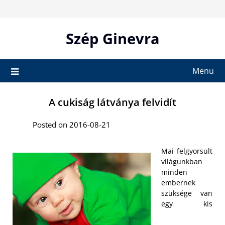
Skip
to
content
Szép Ginevra
Menu
A cukiság látványa felvidít
Posted on 2016-08-21
Mai felgyorsult
világunkban
minden
embernek
szüksége van
egy kis