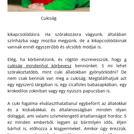
Cukiság
kikapcsolódásra. Ha szórakozásra vágyunk, általában
színházba vagy moziba megyünk, de a kikapcsolódásnak
vannak ennél egyszerűbb és olcsóbb módjai is.
Elég, ha körbenézünk, és rögtön észrevesszük, hogy
a
cukiság mindenhol körbevesz
bennünket. S mi lehet
szórakoztatóbb, mint cuki állatokban gyönyörködni? De
nem csak bennük van meg a cukiság. Megtalálhatjuk azt
egy egyszerű tárgyban is, egy cicafüles babasapkában, egy
krokodilos zokniban vagy egy nyuszis papucsban is.
A cuki fogalma elválaszthatatlanul egybeforrt az állatokkal
és a kisbabákkal, és általánosságban minden olyan
dologgal, ami valami szívmelengető ártatlanságot hordoz. S
ez minden emberből, legyen az bármilyen idős, éljen
bárhol is, előhozza a kisgyermeket. Amikor úgy érezzük,