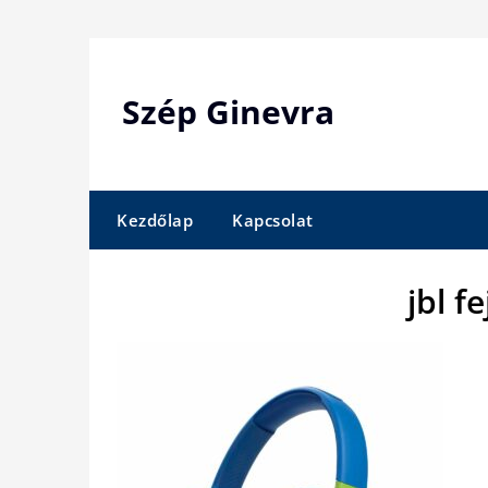
Skip
to
content
Szép Ginevra
Kezdőlap
Kapcsolat
jbl f