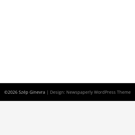
©2026 Szép Ginevra
| Design:
Newspaperly WordPress Theme