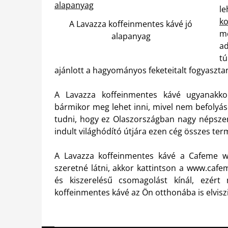
l
k
A Lavazza koffeinmentes kávé jó
me
alapanyag
ad
tú
ajánlott a hagyományos feketeitalt fogyasztan
A Lavazza koffeinmentes kávé ugyanakkor 
bármikor meg lehet inni, mivel nem befolyás
tudni, hogy ez Olaszországban nagy népsze
indult világhódító útjára ezen cég összes ter
A Lavazza koffeinmentes kávé a Cafeme w
szeretné látni, akkor kattintson a www.caf
és kiszerelésű csomagolást kínál, ezér
koffeinmentes kávé az Ön otthonába is elviszi