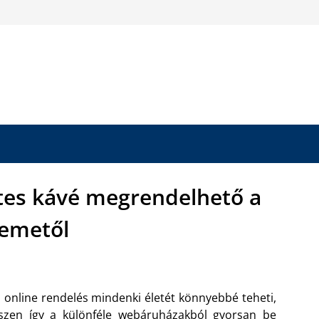
tes kávé megrendelhető a
emetől
 online rendelés mindenki életét könnyebbé teheti,
szen így a különféle webáruházakból gyorsan be