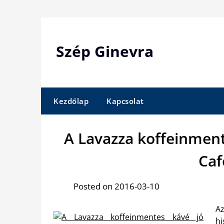
Skip
to
content
Szép Ginevra
Kezdőlap
Kapcsolat
A Lavazza koffeinmen
Caf
Posted on 2016-03-10
Az
hi