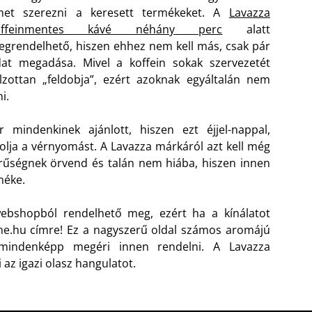
ehet szerezni a keresett termékeket. A
Lavazza
offeinmentes kávé néhány perc
alatt
grendelhető, hiszen ehhez nem kell más, csak pár
at megadása. Mivel a koffein sokak szervezetét
lzottan „feldobja”, ezért azoknak egyáltalán nem
i.
mindenkinek ajánlott, hiszen ezt éjjel-nappal,
olja a vérnyomást. A Lavazza márkáról azt kell még
rűségnek örvend és talán nem hiába, hiszen innen
méke.
ebshopból rendelhető meg, ezért ha a kínálatot
eme.hu címre! Ez a nagyszerű oldal számos aromájú
t mindenképp megéri innen rendelni. A Lavazza
 az igazi olasz hangulatot.