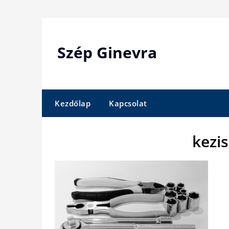
Skip
to
content
Szép Ginevra
Kezdőlap
Kapcsolat
kezi