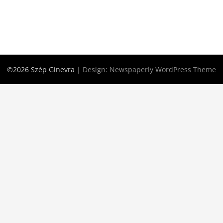
©2026 Szép Ginevra
| Design:
Newspaperly WordPress Theme