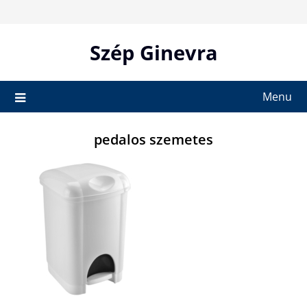
Skip
to
content
Szép Ginevra
Menu
pedalos szemetes