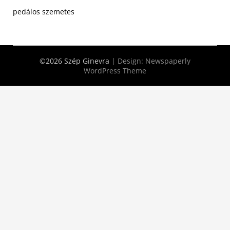
pedálos szemetes
©2026 Szép Ginevra
| Design:
Newspaperly
WordPress Theme