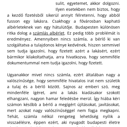
sulit, egyetemet, akkor dolgozni.
Ilyen esetekben nem biztos, hogy
a kezdő fizetésből sikerül annyit félretenni, hogy abból
fusson egy lakásra. Csakhogy a fővárosban kapható
albérleteknek van egy hátulütője. Budapesten különösen
ritka dolog a
számlás albérlet
. Ez pedig több problémát is
eredményez. Amennyiben nincs számla, a bérlő ki van
szolgáltatva a tulajdonos kénye kedvének, hiszen semmivel
sem tudja igazolni, hogy fizetett azért a lakásért, ezért
bármikor kilakoltathatja, arra hivatkozva, hogy semmiféle
dokumentummal nem tudja igazolni, hogy fizetett.
Ugyanakkor mivel nincs számla, ezért általában nagy a
valószínűsége, hogy semmiféle hivatalos irat nem születik
a tulaj és a bérlő között. Sajnos az emberi szó, meg
mindenféle ígéret, ami a lakás kiadásakor szokott
elhangzani, nagyon hamar feledésbe merül. Így hiába kéri
számon később a bérlő a megígért újításokat, javításokat,
mert azokat nagy valószínűséggel nem fogja megkapni.
Tehát, számla nélkül rengeteg lehetőség nyílik a
visszaélésre, éppen ezért, aki nyugodt budapesti életre