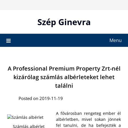
Skip
to
content
Szép Ginevra
Menu
A Professional Premium Property Zrt-nél
kizárólag számlás albérleteket lehet
találni
Posted on 2019-11-19
A fővárosban rengeteg ember él
albérletben, mivel sokan jönnek
fel tanulni, de ha befejezték a
Számlás albérlet