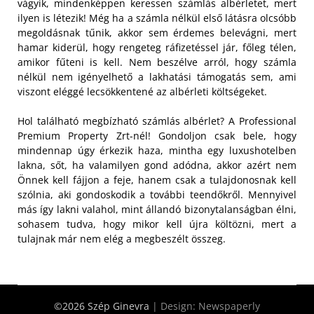
vágyik, mindenképpen keressen számlás albérletet, mert
ilyen is létezik! Még ha a számla nélkül első látásra olcsóbb
megoldásnak tűnik, akkor sem érdemes belevágni, mert
hamar kiderül, hogy rengeteg ráfizetéssel jár, főleg télen,
amikor fűteni is kell. Nem beszélve arról, hogy számla
nélkül nem igényelhető a lakhatási támogatás sem, ami
viszont eléggé lecsökkentené az albérleti költségeket.
Hol található megbízható számlás albérlet? A Professional
Premium Property Zrt-nél! Gondoljon csak bele, hogy
mindennap úgy érkezik haza, mintha egy luxushotelben
lakna, sőt, ha valamilyen gond adódna, akkor azért nem
Önnek kell fájjon a feje, hanem csak a tulajdonosnak kell
szólnia, aki gondoskodik a további teendőkről. Mennyivel
más így lakni valahol, mint állandó bizonytalanságban élni,
sohasem tudva, hogy mikor kell újra költözni, mert a
tulajnak már nem elég a megbeszélt összeg.
©2026 Szép Ginevra
| Design:
Newspaperly