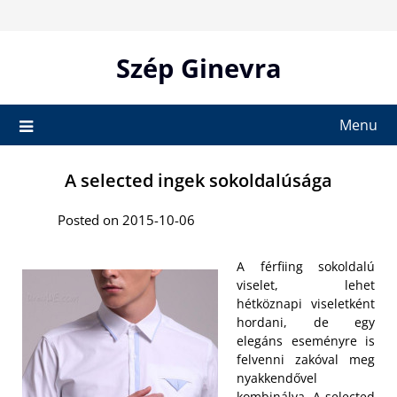
Skip
to
content
Szép Ginevra
Menu
A selected ingek sokoldalúsága
Posted on 2015-10-06
A férfiing sokoldalú
viselet, lehet
hétköznapi viseletként
hordani, de egy
elegáns eseményre is
felvenni zakóval meg
nyakkendővel
kombinálva. A
selected