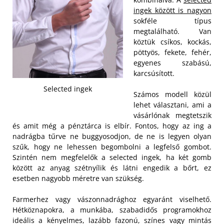
ingek között is nagyon
sokféle típus
megtalálható. Van
köztük csíkos, kockás,
pöttyös, fekete, fehér,
egyenes szabású,
karcsúsított.
Selected ingek
Számos modell közül
lehet választani, ami a
vásárlónak megtetszik
és amit még a pénztárca is elbír. Fontos, hogy az ing a
nadrágba tűrve ne buggyosodjon, de ne is legyen olyan
szűk, hogy ne lehessen begombolni a legfelső gombot.
Szintén nem megfelelők a selected ingek, ha két gomb
között az anyag szétnyílik és látni engedik a bőrt, ez
esetben nagyobb méretre van szükség.
Farmerhez vagy vászonnadrághoz egyaránt viselhető.
Hétköznapokra, a munkába, szabadidős programokhoz
ideális a kényelmes, lazább fazonú, színes vagy mintás