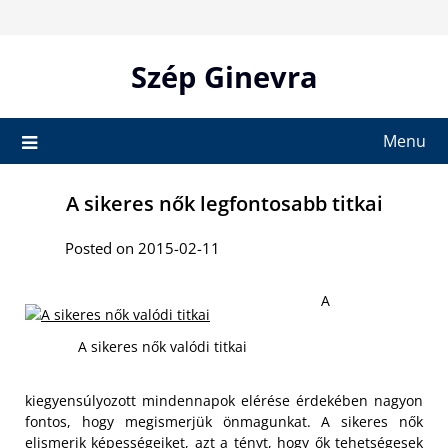
Skip
to
content
Szép Ginevra
Menu
A sikeres nők legfontosabb titkai
Posted on 2015-02-11
A
A sikeres nők valódi titkai
kiegyensúlyozott mindennapok elérése érdekében nagyon
fontos, hogy megismerjük önmagunkat. A sikeres nők
elismerik képességeiket, azt a tényt, hogy ők tehetségesek