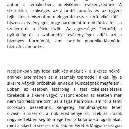
abban a témakörben, amelyikben tevékenykednek. A
sikerekhez szükséges az állandó tanulás és az egyéni
fejlesztések, viszont nem elegendő a szakszerű felkészülés,
hiszen az is lényeges, hogy harmóniát teremtsünk a test, a
szellem és a lélek között. Az egészséges életmód, a
nyitottság és a szabadidős tevékenységek adják azt a
bizonyos harmóniát, ami pozitív gondolkodásmódot
biztosít számunkra.
Napjainkban egy idealizált kép alakult ki a sikeres nőkről,
aminek értelmében ez a személy topmodell alkat, így a
sikerre vágyók próbálnak ennek a külsőségnek megfelelni.
Ebben az esetben kizárólag a test tökéletesítésére
törekedik a sikerre vágyó, viszont ebben az esetben már
nem tud felszínre törni az a fajta harmónia, amiről a fenti
sorokban beszéltünk. Rengeteg tanulmányban lehet
olvasni a sikerről, a nők eredményeiről. Ezek az írások
nagymértékben segítik megérteni a különböző fogalmakat,
mint a sikert, a sikeres nőt. Fábián Évi Nők Magyarországon