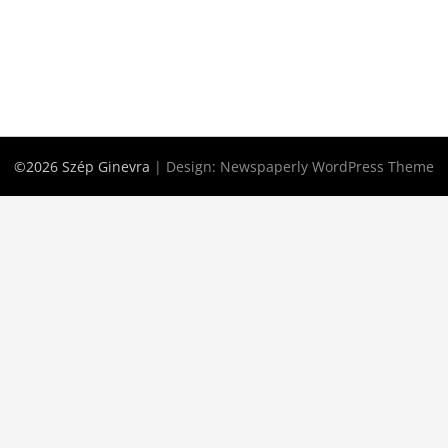
©2026 Szép Ginevra
| Design:
Newspaperly WordPress Theme