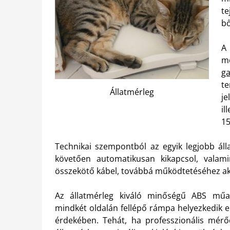
te
bő
A
me
g
te
Állatmérleg
je
il
1
Technikai szempontból az egyik legjobb álla
követően automatikusan kikapcsol, vala
összekötő kábel, továbbá működtetéséhez ak
Az állatmérleg kiváló minőségű ABS műany
mindkét oldalán fellépő rámpa helyezkedik el
érdekében. Tehát, ha professzionális mér