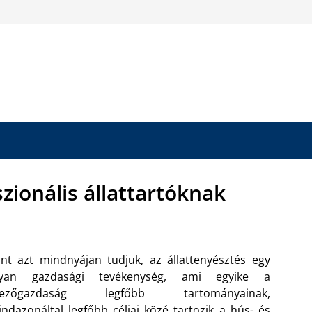
zionális állattartóknak
nt azt mindnyájan tudjuk, az állattenyésztés egy
lyan gazdasági tevékenység, ami egyike a
ezőgazdaság legfőbb tartományainak,
ndazonáltal legfőbb céljai közé tartozik a hús- és