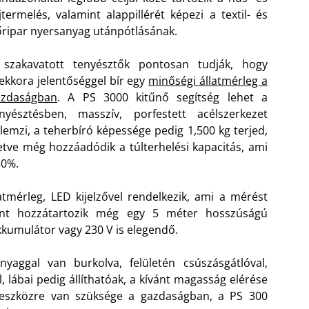
jtermelés, valamint alappillérét képezi a textil- és
ripar nyersanyag utánpótlásának.
 szakavatott tenyésztők pontosan tudják, hogy
kkora jelentőséggel bír egy
minőségi állatmérleg a
azdaságban
. A PS 3000 kitűnő segítség lehet a
nyésztésben, masszív, porfestett acélszerkezet
llemzi, a teherbíró képessége pedig 1,500 kg terjed,
letve még hozzáadódik a túlterhelési kapacitás, ami
50%.
tmérleg, LED kijelzővel rendelkezik, ami a mérést
mint hozzátartozik még egy 5 méter hosszúságú
kumulátor vagy 230 V is elegendő.
aggal van burkolva, felületén csúszásgátlóval,
, lábai pedig állíthatóak, a kívánt magasság elérése
őeszközre van szüksége a gazdaságban, a PS 300