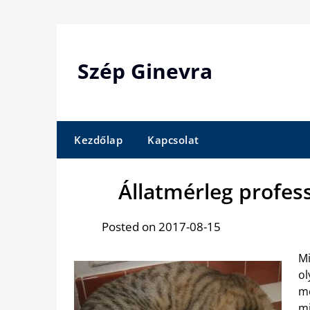
Skip
to
content
Szép Ginevra
Kezdőlap
Kapcsolat
Állatmérleg profess
Posted on 2017-08-15
Mi
o
m
mi