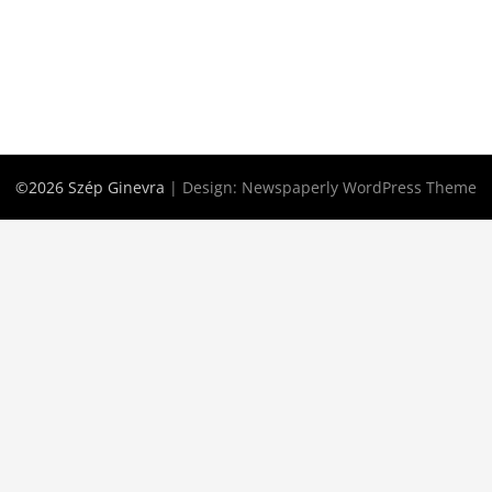
©2026 Szép Ginevra
| Design:
Newspaperly WordPress Theme