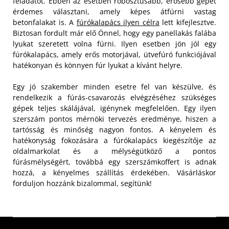
feladatot. Ebben az esetben robosztusabb, erősebb gépet
érdemes választani, amely képes átfúrni vastag
betonfalakat is. A
fúrókalapács ilyen célra
lett kifejlesztve.
Biztosan fordult már elő Önnel, hogy egy panellakás falába
lyukat szeretett volna fúrni. Ilyen esetben jön jól egy
fúrókalapács, amely erős motorjával, ütvefúró funkciójával
hatékonyan és könnyen fúr lyukat a kívánt helyre.
Egy jó szakember minden esetre fel van készülve, és
rendelkezik a fúrás-csavarozás elvégzéséhez szükséges
gépek teljes skálájával, igénynek megfelelően. Egy ilyen
szerszám pontos mérnöki tervezés eredménye, hiszen a
tartósság és minőség nagyon fontos. A kényelem és
hatékonyság fokozására a fúrókalapács kiegészítője az
oldalmarkolat és a mélységütköző a pontos
fúrásmélységért, továbbá egy szerszámkoffert is adnak
hozzá, a kényelmes szállítás érdekében. Vásárláskor
forduljon hozzánk bizalommal, segítünk!