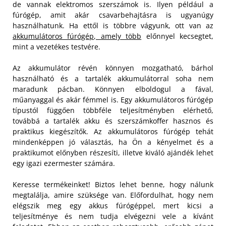
de vannak elektromos szerszámok is. Ilyen például a
fúrógép, amit akár csavarbehajtásra is ugyanúgy
használhatunk. Ha ettől is többre vágyunk, ott van az
akkumulátoros fúrógép, amely több
előnnyel kecsegtet,
mint a vezetékes testvére.
Az akkumulátor révén könnyen mozgatható, bárhol
használható és a tartalék akkumulátorral soha nem
maradunk pácban. Könnyen elboldogul a fával,
műanyaggal és akár fémmel is. Egy akkumulátoros fúrógép
típustól függően többféle teljesítményben elérhető,
továbbá a tartalék akku és szerszámkoffer hasznos és
praktikus kiegészítők. Az akkumulátoros fúrógép tehát
mindenképpen jó választás, ha Ön a kényelmet és a
praktikumot előnyben részesíti, illetve kiváló ajándék lehet
egy igazi ezermester számára.
Keresse termékeinket! Biztos lehet benne, hogy nálunk
megtalálja, amire szüksége van. Előfordulhat, hogy nem
elégszik meg egy akkus fúrógéppel, mert kicsi a
teljesítménye és nem tudja elvégezni vele a kívánt