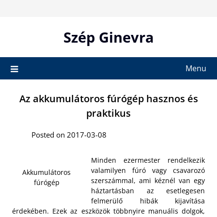
Skip
to
content
Szép Ginevra
Menu
Az akkumulátoros fúrógép hasznos és
praktikus
Posted on 2017-03-08
Minden ezermester rendelkezik
valamilyen fúró vagy csavarozó
Akkumulátoros
szerszámmal, ami kéznél van egy
fúrógép
háztartásban az esetlegesen
felmerülő hibák kijavítása
érdekében. Ezek az eszközök többnyire manuális dolgok,