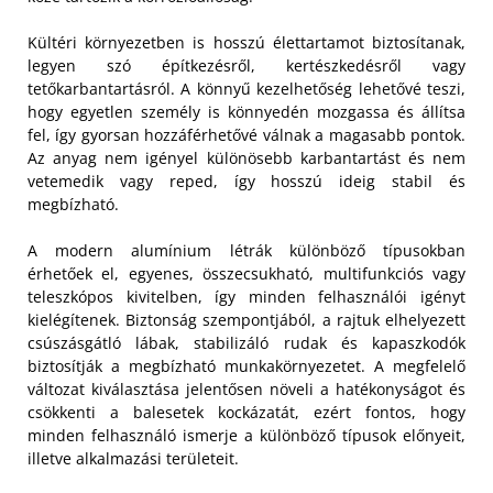
Kültéri környezetben is hosszú élettartamot biztosítanak,
legyen szó építkezésről, kertészkedésről vagy
tetőkarbantartásról. A könnyű kezelhetőség lehetővé teszi,
hogy egyetlen személy is könnyedén mozgassa és állítsa
fel, így gyorsan hozzáférhetővé válnak a magasabb pontok.
Az anyag nem igényel különösebb karbantartást és nem
vetemedik vagy reped, így hosszú ideig stabil és
megbízható.
A modern alumínium létrák különböző típusokban
érhetőek el, egyenes, összecsukható, multifunkciós vagy
teleszkópos kivitelben, így minden felhasználói igényt
kielégítenek. Biztonság szempontjából, a rajtuk elhelyezett
csúszásgátló lábak, stabilizáló rudak és kapaszkodók
biztosítják a megbízható munkakörnyezetet. A megfelelő
változat kiválasztása jelentősen növeli a hatékonyságot és
csökkenti a balesetek kockázatát, ezért fontos, hogy
minden felhasználó ismerje a különböző típusok előnyeit,
illetve alkalmazási területeit.