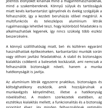
Jelentős előnyöket kínálnak mind a magánfelhasználóknak,
mind a szakembereknek. Könnyű súlyuk és tartósságuk
miatt kevés karbantartást igényelnek és évekig szolgálják a
felhasználót, így a kezdeti beruházás idővel megtérül. A
multifunkciós és teleszkópos alumínium létrák
rugalmassága lehetővé teszi, hogy különböző feladatokra is
alkalmazhatóak legyenek, így nincs szükség több eszköz
beszerzésére.
A könnyű szállíthatóság miatt, bel- és kültéren egyaránt
használhatóak építkezéseken, karbantartási munkák során
vagy otthoni javítási feladatokhoz. A stabil és biztonságos
kialakítás csökkenti a balesetek kockázatát, ami nemcsak a
felhasználók biztonságát növeli, hanem a munka
hatékonyságát is javítja.
Az alumínium létrák egyszerre praktikus, biztonságos és
költséghatékony eszközök, amik hozzájárulnak a
munkavégzés kényelméhez, illetve a hatékonyság
növeléséhez. A modern szerkezetek esetében, az
esztétikus kialakítás mellett, a funkcionalitás és a biztonság
prioritást élvez, így minden felhasználónak optimális