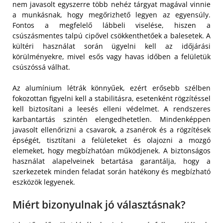
nem javasolt egyszerre több nehéz tárgyat magával vinnie
a munkásnak, hogy megőrizhető legyen az egyensúly.
Fontos a megfelelő lábbeli viselése, hiszen a
csúszásmentes talpú cipővel csökkenthetőek a balesetek. A
kültéri használat során ügyelni kell az időjárási
körülményekre, mivel esős vagy havas időben a felületük
csúszóssá válhat.
Az alumínium létrák könnyűek, ezért erősebb szélben
fokozottan figyelni kell a stabilitásra, esetenként rögzítéssel
kell biztosítani a leesés elleni védelmet. A rendszeres
karbantartás szintén elengedhetetlen. Mindenképpen
javasolt ellenőrizni a csavarok, a zsanérok és a rögzítések
épségét, tisztítani a felületeket és olajozni a mozgó
elemeket, hogy megbízhatóan működjenek. A biztonságos
használat alapelveinek betartása garantálja, hogy a
szerkezetek minden feladat során hatékony és megbízható
eszközök legyenek.
Miért bizonyulnak jó választásnak?