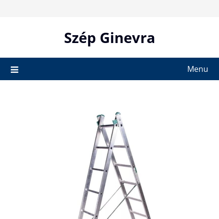
Skip
to
content
Szép Ginevra
Menu