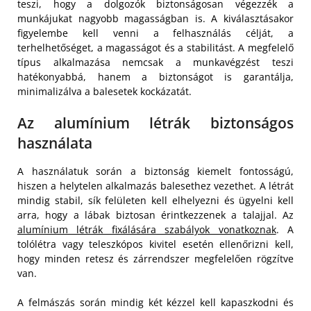
teszi, hogy a dolgozók biztonságosan végezzék a
munkájukat nagyobb magasságban is. A kiválasztásakor
figyelembe kell venni a felhasználás célját, a
terhelhetőséget, a magasságot és a stabilitást. A megfelelő
típus alkalmazása nemcsak a munkavégzést teszi
hatékonyabbá, hanem a biztonságot is garantálja,
minimalizálva a balesetek kockázatát.
Az alumínium létrák biztonságos
használata
A használatuk során a biztonság kiemelt fontosságú,
hiszen a helytelen alkalmazás balesethez vezethet. A létrát
mindig stabil, sík felületen kell elhelyezni és ügyelni kell
arra, hogy a lábak biztosan érintkezzenek a talajjal. Az
alumínium létrák fixálására szabályok vonatkoznak
. A
tolólétra vagy teleszkópos kivitel esetén ellenőrizni kell,
hogy minden retesz és zárrendszer megfelelően rögzítve
van.
A felmászás során mindig két kézzel kell kapaszkodni és