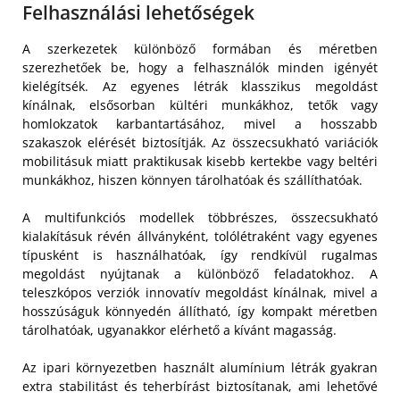
Felhasználási lehetőségek
A szerkezetek különböző formában és méretben
szerezhetőek be, hogy a felhasználók minden igényét
kielégítsék. Az egyenes létrák klasszikus megoldást
kínálnak, elsősorban kültéri munkákhoz, tetők vagy
homlokzatok karbantartásához, mivel a hosszabb
szakaszok elérését biztosítják. Az összecsukható variációk
mobilitásuk miatt praktikusak kisebb kertekbe vagy beltéri
munkákhoz, hiszen könnyen tárolhatóak és szállíthatóak.
A multifunkciós modellek többrészes, összecsukható
kialakításuk révén állványként, tolólétraként vagy egyenes
típusként is használhatóak, így rendkívül rugalmas
megoldást nyújtanak a különböző feladatokhoz. A
teleszkópos verziók innovatív megoldást kínálnak, mivel a
hosszúságuk könnyedén állítható, így kompakt méretben
tárolhatóak, ugyanakkor elérhető a kívánt magasság.
Az ipari környezetben használt alumínium létrák gyakran
extra stabilitást és teherbírást biztosítanak, ami lehetővé