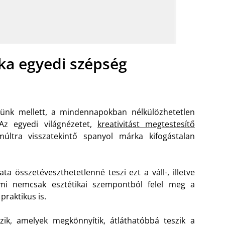
ka egyedi szépség
etünk mellett, a mindennapokban nélkülözhetetlen
 Az egyedi világnézetet,
kreativitást megtestesítő
ltra visszatekintő spanyol márka kifogástalan
a összetéveszthetetlenné teszi ezt a váll-, illetve
 ami nemcsak esztétikai szempontból felel meg a
raktikus is.
ik, amelyek megkönnyítik, átláthatóbbá teszik a