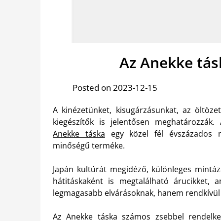
Az Anekke tás
Posted on 2023-12-15
A kinézetünket, kisugárzásunkat, az öltöz
kiegészítők is jelentősen meghatározzák.
Anekke táska
egy közel fél évszázados mú
minőségű terméke.
Japán kultúrát megidéző, különleges mintázat
hátitáskaként is megtalálható árucikket,
legmagasabb elvárásoknak, hanem rendkívül p
Az Anekke táska számos zsebbel rendelkez