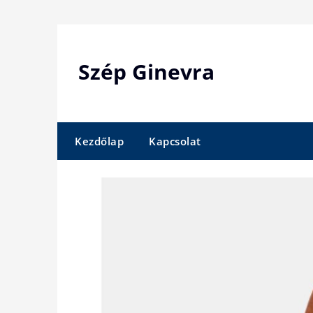
Skip
to
content
Szép Ginevra
Kezdőlap
Kapcsolat