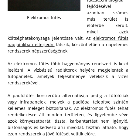
fejlődésével
azonban számos
Elektromos fűtés
más terület is
előtérbe került,
mivel azok
költséghatékonysága jelentőssé vált. Az
elektromos fűtés
napjainkban elterjedni
látszik, köszönhetően a napelemes
rendszerek népszerűségének.
Az elektromos fűtés több hagyományos rendszert is kezd
leelőzni. A vízbázisú radiátorok helyére megjelentek a
fűtőpanelek, amelyek teljesítménye vetekszik a vizes
rendszerekével.
A padlófűtés korszerűbb alternatívája pedig a fűtőfóliák
vagy infrapanelek, melyek a padlóba telepítve szintén
kellemes meleget biztosítanak. Az elektromos fűtés tehát
rendelkezésre áll minden területen, és figyelembe véve
azok környezetbarát, tiszta, karbantartást nem igénylő,
biztonságos és kedvező áru mivoltát, tisztán látható, hogy
ezen rendszerek a jövő fűtését vetítik előre.