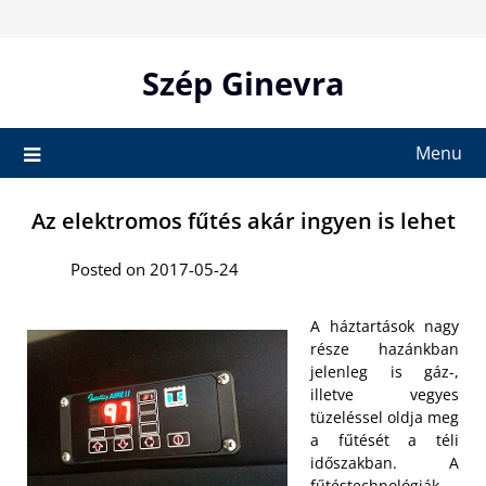
Skip
to
content
Szép Ginevra
Menu
Az elektromos fűtés akár ingyen is lehet
Posted on 2017-05-24
A háztartások nagy
része hazánkban
jelenleg is gáz-,
illetve vegyes
tüzeléssel oldja meg
a fűtését a téli
időszakban. A
fűtéstechnológiák