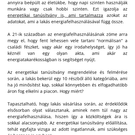
annyira beépült az életükbe, hogy napi szinten használják
munkára vagy csak hobbi szinten. Ezt igazolja az
energetikai tanúsítvány is, ami tartalmazza
azokat az
adatokat, ami a lakás energiafelhasználásával függ össze.
A 21-ik században az energiafelhasználásának zöme arra
megy el, hogy fent lehessen vele tartani “normálisan” a
családi fészket, vagy akár egy irodahelységet, így jó ha
kéznél van egy olyan akta, ami akár az
energiatakarékosságban is segítséget nyújt.
Az energetikai tanúsítvány megrendelése és felmérése
során, a lakás bekerül egy 10 részből álló kategóriába, ami
ha jó minősítést kap, sokkal könnyebben és elfogadhatóbb
áron fog elkelni a piacon. Hogy miért?
Tapasztalható, hogy lakás vásárlása során, az érdeklődök
elsősorban olyat választanak, aminek nem túl nagy az
energiafelhasználása, hiszen így a közköltségek ára is
sokkal alacsonyabb. Az energetikai tanúsítvány előállítása,
tehát egyfajta vizsga az adott ingatlannak, ami szükséges