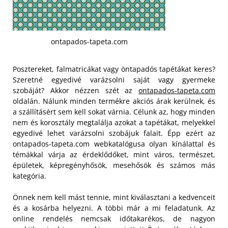
ontapados-tapeta.com
Posztereket, falmatricákat vagy öntapadós tapétákat keres?
Szeretné egyedivé varázsolni saját vagy gyermeke
szobáját? Akkor nézzen szét az
ontapados-tapeta.com
oldalán. Nálunk minden termékre akciós árak kerülnek, és
a szállításért sem kell sokat várnia. Célunk az, hogy minden
nem és korosztály megtalálja azokat a tapétákat, melyekkel
egyedivé lehet varázsolni szobájuk falait. Épp ezért az
ontapados-tapeta.com webkatalógusa olyan kínálattal és
témákkal várja az érdeklődőket, mint város, természet,
épületek, képregényhősök, mesehősök és számos más
kategória.
Önnek nem kell mást tennie, mint kiválasztani a kedvenceit
és a kosárba helyezni. A többi már a mi feladatunk. Az
online rendelés nemcsak időtakarékos, de nagyon