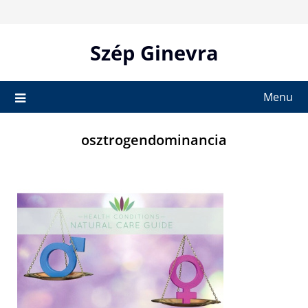
Skip
to
content
Szép Ginevra
Menu
osztrogendominancia