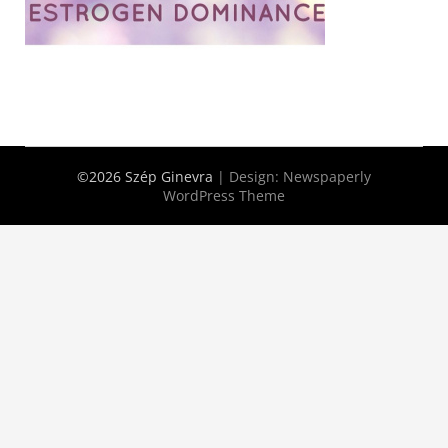
©2026 Szép Ginevra
| Design:
Newspaperly
WordPress Theme