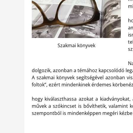
ml
h
am
i
te
Szakmai könyvek
sz
Na
dolgozik, azonban a témához kapcsolódó lega
A szakmai könyvek segítségével azonban vis
foltok”, ezért mindenkinek érdemes körbenéz
hogy kiválaszthassa azokat a kiadványokat, 
művek a szókincset is bővíthetik, valamint 
szempontból is mindenképpen megéri kézbe 