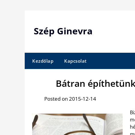
Skip
to
content
Szép Ginevra
Kezdőlap
Kapcsolat
Bátran építhetün
Posted on 2015-12-14
B
me
hé
m