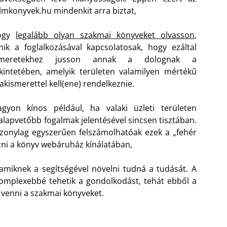
mkonyvek.hu mindenkit arra biztat,
ogy
legalább olyan szakmai könyveket olvasson
,
ik a foglalkozásával kapcsolatosak, hogy ezáltal
smeretekhez jusson annak a dolognak a
kintetében, amelyik területen valamilyen mértékű
akismerettel kell(ene) rendelkeznie.
gyon kínos például, ha valaki üzleti területen
lapvetőbb fogalmak jelentésével sincsen tisztában.
zonylag egyszerűen felszámolhatóak ezek a „fehér
ni a könyv webáruház kínálatában,
amiknek a segítségével növelni tudná a tudását. A
komplexebbé tehetik a gondolkodást, tehát ebből a
venni a szakmai könyveket.