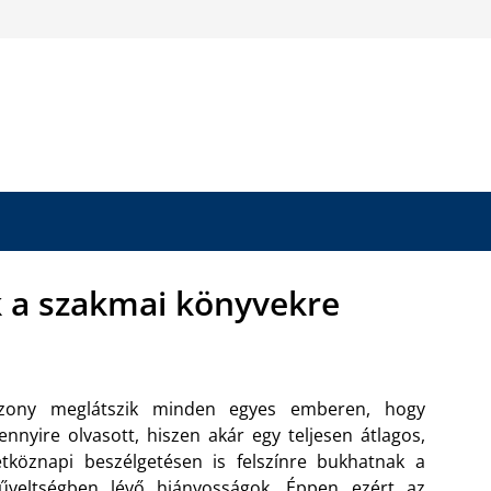
k a szakmai könyvekre
izony meglátszik minden egyes emberen, hogy
nnyire olvasott, hiszen akár egy teljesen átlagos,
tköznapi beszélgetésen is felszínre bukhatnak a
űveltségben lévő hiányosságok. Éppen ezért az