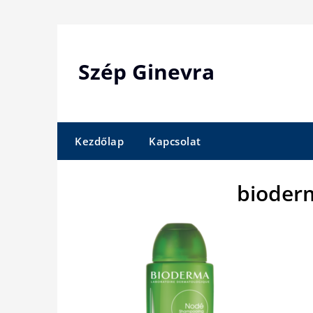
Skip
to
content
Szép Ginevra
Kezdőlap
Kapcsolat
bioder