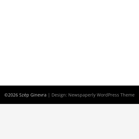
©2026 Szép Ginevra
| Design:
Newspaperly WordPress Theme