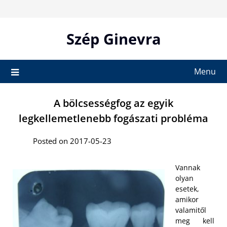
Skip
to
content
Szép Ginevra
Menu
A bölcsességfog az egyik
legkellemetlenebb fogászati probléma
Posted on 2017-05-23
Vannak
olyan
esetek,
amikor
valamitől
meg kell