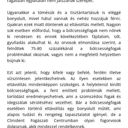
rágásban egyáltalán nem játszanak szerepet.
Ugyanakkor a tömésük és a tisztántartásuk is eléggé
bonyolult, mivel hátul vannak és nehéz hozzájuk férni.
Gyakran ezek miatt döntenek az eltávolítás mellett. Nagyon
sok esetben előfordul, hogy a bölcsességfogak nem nőnek
ki rendesen és ennek következtében fájdalom, sőt,
gyulladás alakulhat ki. Az orvosok elmondása szerint, a
felnőttek 75-80 százalékánál a bölcsességfogak
problémákat okoznak, vagyis nem a megfelelő helyzetben
bújnak ki.
Ezt azt jelenti, hogy kifelé vagy befelé, ferdén illetve
vízszintesen jelentkezhetnek. Az ilyen esetekben az
eltávolítás mindenképpen szükséges. A helytelenül kinőtt
bölcsességfogak, a fent említett problémák mellett,
torlódást eredményezhetnek, ami a szomszédos fogak és
idegszálak sérüléséhez vezethet. Bár a bölcsességfogak
esetében történő eltávolítás egy bonyolult műtét, ami
alapos tudást és rengeteg tapasztalatot igényel, de a
Clinident Fogászati Centrumban olyan fogorvosok
dolgoznak, akik mindezzel rendelkeznek.