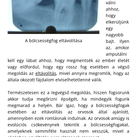
válni
ahhoz,
hogy
elkerüljünk
egy
nagyobb
A bölcsességfog eltávolítása
bajt. Ilyen
az, amikor
amputálni
kell egy lábat ahhoz, hogy megmentsék az ember életét
vagy előfordul, hogy egy rossz fog esetében a végső
megoldás az
eltávolítás
, mivel annyira megromlik, hogy az
általa okozott fájdalom elviselhetetlenné válik.
Természetesen ez a legvégső megoldás, hiszen fogsorunk
akkor tudja megőrizni épségét, ha mindegyik fogunk
megmarad a helyén. Bár igaz, hogy a bölcsességfogak
esetében az eltávolítás az orvosok által ajánlott,
amennyiben ezek romlásnak indulnak. Az orvosok amúgy is
evolúciós csökevénynek tekintik a bölcsességfogakat,
amelyeknek semmiféle hasznát nem vesszük, mivel a