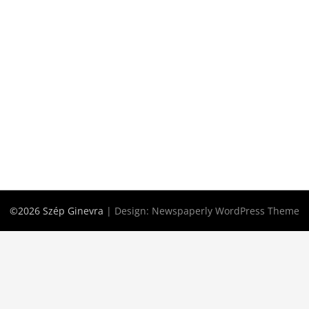
©2026 Szép Ginevra
| Design:
Newspaperly WordPress Theme