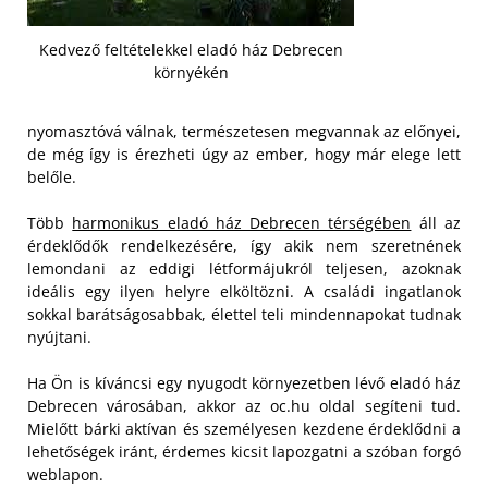
Kedvező feltételekkel eladó ház Debrecen
környékén
nyomasztóvá válnak, természetesen megvannak az előnyei,
de még így is érezheti úgy az ember, hogy már elege lett
belőle.
Több
harmonikus eladó ház Debrecen térségében
áll az
érdeklődők rendelkezésére, így akik nem szeretnének
lemondani az eddigi létformájukról teljesen, azoknak
ideális egy ilyen helyre elköltözni. A családi ingatlanok
sokkal barátságosabbak, élettel teli mindennapokat tudnak
nyújtani.
Ha Ön is kíváncsi egy nyugodt környezetben lévő eladó ház
Debrecen városában, akkor az oc.hu oldal segíteni tud.
Mielőtt bárki aktívan és személyesen kezdene érdeklődni a
lehetőségek iránt, érdemes kicsit lapozgatni a szóban forgó
weblapon.