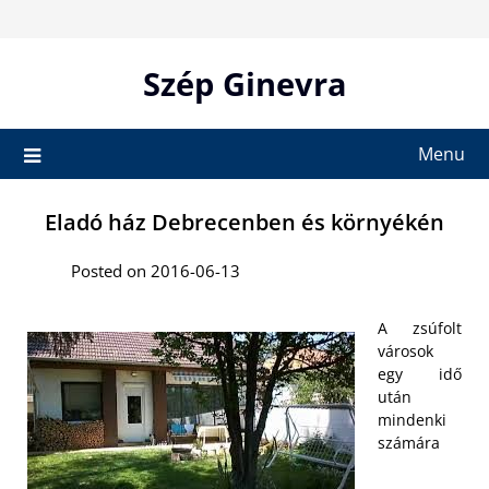
Skip
to
content
Szép Ginevra
Menu
Eladó ház Debrecenben és környékén
Posted on 2016-06-13
A zsúfolt
városok
egy idő
után
mindenki
számára