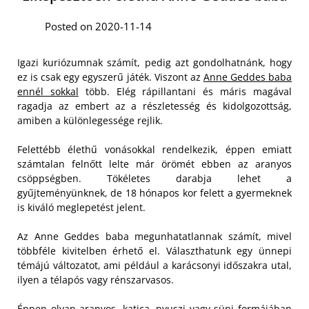
Posted on 2020-11-14
Igazi kuriózumnak számít, pedig azt gondolhatnánk, hogy
ez is csak egy egyszerű játék. Viszont az
Anne Geddes baba
ennél sokkal
több. Elég rápillantani és máris magával
ragadja az embert az a részletesség és kidolgozottság,
amiben a különlegessége rejlik.
Felettébb élethű vonásokkal rendelkezik, éppen emiatt
számtalan felnőtt lelte már örömét ebben az aranyos
csöppségben. Tökéletes darabja lehet a
gyűjteményünknek, de 18 hónapos kor felett a gyermeknek
is kiváló meglepetést jelent.
Az Anne Geddes baba megunhatatlannak számít, mivel
többféle kivitelben érhető el. Választhatunk egy ünnepi
témájú változatot, ami például a karácsonyi időszakra utal,
ilyen a télapós vagy rénszarvasos.
Éppen olyan aranyos, katica, nyuszi vagy süni formájában