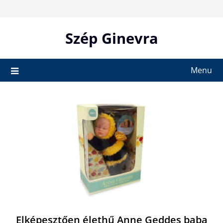
Skip
to
content
Szép Ginevra
Menu
Elképesztően élethű Anne Geddes baba