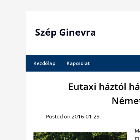
Skip
to
content
Szép Ginevra
Kezdőlap
Kapcsolat
Eutaxi háztól há
Német
Posted on 2016-01-29
M
me