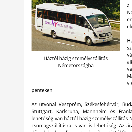
a
N
e
el
Ha
s
vá
Háztól házig személyszállítás
a
Németországba
v
M
vi
pénteken.
Az útvonal Veszprém, Székesfehérvár, Buda
Stuttgart, Karlsruha, Mannheim és Frank
lehetőség van háztól házig személyszállítás 
csomagszállításra is van is lehetőség. Az á