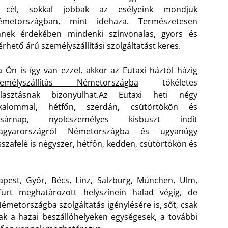
 cél, sokkal jobbak az esélyeink mondjuk
émetországban, mint idehaza. Természetesen
nnek érdekében mindenki színvonalas, gyors és
érhető árú személyszállítási szolgáltatást keres.
 Ön is így van ezzel, akkor az Eutaxi
háztól házig
zemélyszállítás Németországba
tökéletes
lasztásnak bizonyulhat.
Az Eutaxi heti négy
lkalommal, hétfőn, szerdán, csütörtökön és
asárnap, nyolcszemélyes kisbuszt indít
agyarországról Németországba és ugyanúgy
sszafelé is négyszer, hétfőn, kedden, csütörtökön és
pest, Győr, Bécs, Linz, Salzburg, München, Ulm,
furt meghatározott helyszínein halad végig, de
Németországba szolgáltatás igénylésére is, sőt, csak
rak a hazai beszállóhelyeken egységesek, a további