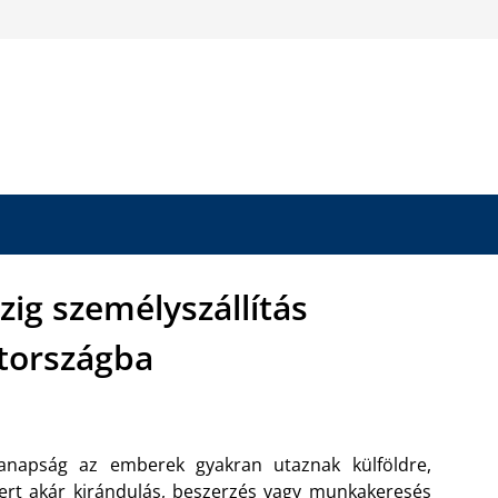
zig személyszállítás
országba
anapság az emberek gyakran utaznak külföldre,
rt akár kirándulás, beszerzés vagy munkakeresés