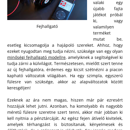
valaki egy
újabb fajta
játékot próbál
ki, vagy
Fejhallgató
valamilyen
terméket
mutat be,
esetleg kicsomagolja a hajápoló szereket. Ahhoz, hogy
ezeket nyugodtan meg tudja nézni, szüksége van egy olyan
minőségi fejhallgató modellre
, amelyiknek a segítségével ki
tudja zárni a külvilágot. Természetesen, mielőtt szert tenne
az új fejhallgatóra, érdemes egy kicsit szétnézni a piacon
kapható változatok világában. Ha egy szimpla, egyszerű
fülesre van szüksége, akkor az alapváltozatok között
keresgéljen!
Ezeknek az ára nem magas, hiszen már pár ezresért
hozzájuk lehet jutni. Azonban, ha komolyabb és nagyobb
méretű fülesre szeretne szert tenni, akkor már jobban ki
kell nyitnia a pénztárcáját. Az egész fejen átívelő kivitelek,
amelyek térhangzást is biztosítanak, kényelmesek és