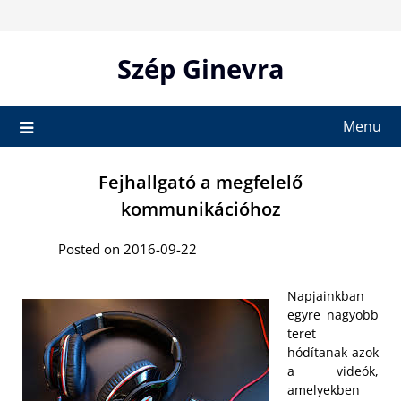
Skip
to
content
Szép Ginevra
Menu
Fejhallgató a megfelelő
kommunikációhoz
Posted on 2016-09-22
Napjainkban
egyre nagyobb
teret
hódítanak azok
a videók,
amelyekben