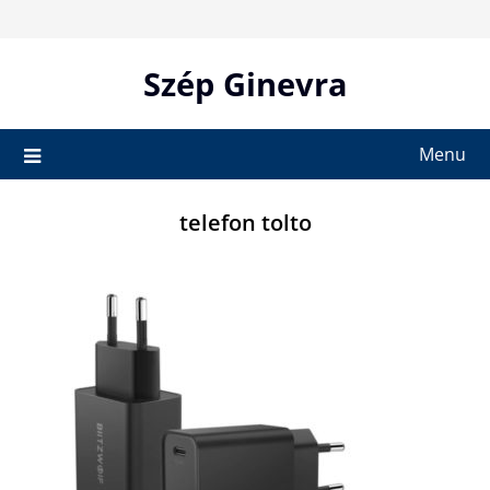
Skip
to
content
Szép Ginevra
Menu
telefon tolto