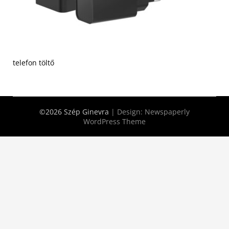
telefon töltő
©2026 Szép Ginevra
| Design:
Newspaperly
WordPress Theme