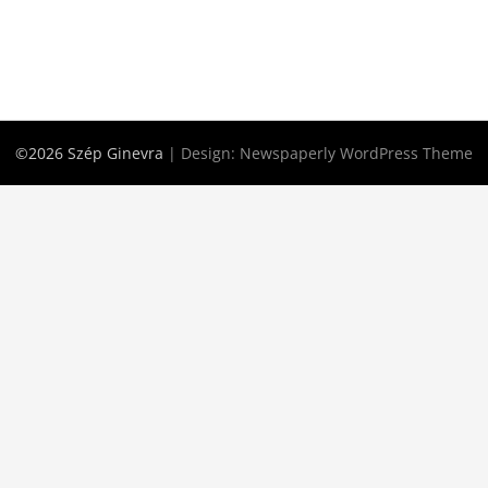
©2026 Szép Ginevra
| Design:
Newspaperly WordPress Theme