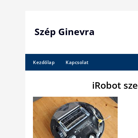
Skip
to
content
Szép Ginevra
Kezdőlap
Kapcsolat
iRobot sz