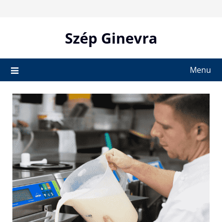
Skip
to
content
Szép Ginevra
Menu