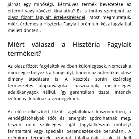
járhat egy minőségi, kézműves termék bevezetése az
éttermi vagy kávézói kínálatba? Ez is fontos szempont az
olasz főzött fagylalt értékesítésénél
. Most megmutatjuk,
miért érdemes a Hisztéria Fagylalt prémium kész fagylaltjai
mellett dönteni.
Miért válaszd a Hisztéria Fagylalt
termékeit?
Az olasz főzött fagylaltok valóban különlegesek. Nemcsak a
minőségre helyezik a hangsúlyt, hanem az autentikus olasz
élmény átadására is. A készítés során kizárólag
természetes alapanyagokat használnak, mesterséges
adalékanyagok nélkül, így garantáltan tiszta, intenzív
ízélményt kínálnak a vendégeknek.
Az előre elkészített főzött fagylaltoknak köszönhetően, a
vendéglátóhelyek időt és energiát spórolhatnak meg,
hiszen nem szükséges saját fagylaltkészítő műhelyt
fenntartani vagy speciális berendezésekbe beruházni. A
prémium termékek azonnal tálalhatóak, csak ki kell