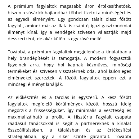
A prémium fagylaltok magasabb áron értékesíthetőek,
hiszen a vásárlók hajlandóak többet fizetni a minőségért és
az egyedi élményért. Egy gondosan tálalt olasz főzött
fagylalt, aminek már az illata is csábító, igazi gasztronómiai
élményt kínál, így a vendégek szívesen választják majd
desszertként, de akár külön is egy kávé mellé.
Továbbá, a prémium fagylaltok megjelenése a kínálatban a
hely brandépítését is támogatja. A modern fogyasztók
figyelnek arra, hogy hol kapnak kézműves, minőségi
termékeket és szívesen visszatérnek oda, ahol különleges
élményeket szereztek. A főzött fagylaltok éppen ezt a
minőségi élményt kínálják.
Az előkészítés és a tárolás is egyszerű. A kész főzött
fagylaltok megfelelő körülmények között hosszú ideig
megőrzik a frissességüket, így minimális a veszteség és
maximalizálható a profit. A Hisztéria Fagylalt csapata
ráadásul tanácsokkal is segít a partnereknek a kínálat
összeállításában, a tálalásban és az értékesítési
stratégiákban, így a siker szinte garantált. További