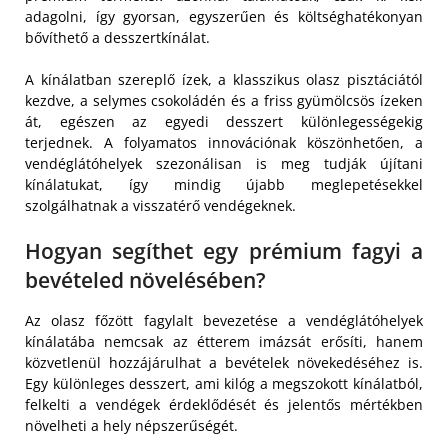
adagolni, így gyorsan, egyszerűen és költséghatékonyan
bővíthető a desszertkínálat.
A kínálatban szereplő ízek, a klasszikus olasz pisztáciától
kezdve, a selymes csokoládén és a friss gyümölcsös ízeken
át, egészen az egyedi desszert különlegességekig
terjednek. A folyamatos innovációnak köszönhetően, a
vendéglátóhelyek szezonálisan is meg tudják újítani
kínálatukat, így mindig újabb meglepetésekkel
szolgálhatnak a visszatérő vendégeknek.
Hogyan segíthet egy prémium fagyi a
bevételed növelésében?
Az olasz főzött fagylalt bevezetése a vendéglátóhelyek
kínálatába nemcsak az étterem imázsát erősíti, hanem
közvetlenül hozzájárulhat a bevételek növekedéséhez is.
Egy különleges desszert, ami kilóg a megszokott kínálatból,
felkelti a vendégek érdeklődését és jelentős mértékben
növelheti a hely népszerűségét.