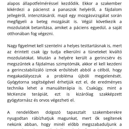
alapos állapotfelméréssel kezdődik. Ekkor a szakember
kikérdezi a pácienst a panaszok helyéről, a fájdalom
jellegéről, intenzitásáról, majd egy mozgásvizsgálat során
megfigyeli a beteg mozgását is. Végül következik a
mozdulatok betanítása, amiket a páciens egyedül, a saját
otthonában fog végezni.
Nagy figyelmet kell szentelni a helyes testtartásnak is, mert
az érintett csak így tudja elkerülni a tüneteket kiváltó
mozdulatokat. Miután a helyére került a gerincsérv és
megszűntek a fájdalmas szimptómák, akkor el kell kezdeni
a gerincstabilizáló izmok erősítését abból a célból, hogy
megakadályozzuk a probléma újbóli megjelenését.
Gyógytorna segítségével érhetjük ezt el, de eredményes
technika lehet a manuálterápia is. Csakúgy, mint a
McKenzie terápiát, ezt is kizárólag szakképzett
gyógytornász és orvos végezheti el.
A rendelőben dolgozó tapasztalt szakemberekre
nyugodtan rábízhatjuk magunkat, mert ők segítenek
nekünk abban, hogy minél előbb megszabaduljunk a