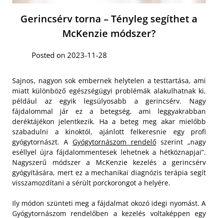
Gerincsérv torna – Tényleg segíthet a
McKenzie módszer?
Posted on 2023-11-28
Sajnos, nagyon sok embernek helytelen a testtartása, ami
miatt különböző egészségügyi problémák alakulhatnak ki,
például az egyik legsúlyosabb a gerincsérv. Nagy
fájdalommal jár ez a betegség, ami leggyakrabban
deréktájékon jelentkezik. Ha a beteg meg akar mielőbb
szabadulni a kínoktól, ajánlott felkeresnie egy profi
gyógytornászt. A
Gyógytornászom rendelő
szerint „nagy
eséllyel újra fájdalommentesek lehetnek a hétköznapjai”.
Nagyszerű módszer a McKenzie kezelés a gerincsérv
gyógyítására, mert ez a mechanikai diagnózis terápia segít
visszamozdítani a sérült porckorongot a helyére.
Ily módon szünteti meg a fájdalmat okozó idegi nyomást. A
Gyógytornászom rendelőben a kezelés voltaképpen egy