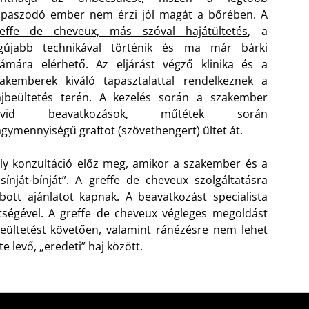
opaszodó ember nem érzi jól magát a bőrében. A
reffe de cheveux, más szóval hajátültetés
, a
egújabb technikával történik és ma már bárki
ámára elérhető. Az eljárást végző klinika és a
akemberek kiváló tapasztalattal rendelkeznek a
ajbeültetés terén. A kezelés során a szakember
övid beavatkozások, műtétek során
gymennyiségű graftot (szövethengert) ültet át.
ly konzultáció előz meg, amikor a szakember és a
ínját-bínját”. A greffe de cheveux szolgáltatásra
ott ajánlatot kapnak. A beavatkozást specialista
ítségével. A greffe de cheveux végleges megoldást
beültetést követően, valamint ránézésre nem lehet
e levő, „eredeti” haj között.