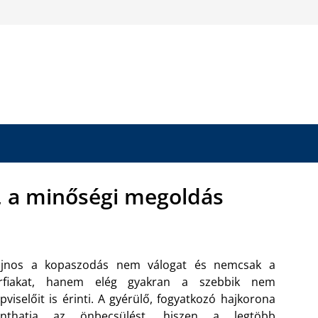
, a minőségi megoldás
ajnos a kopaszodás nem válogat és nemcsak a
érfiakat, hanem elég gyakran a szebbik nem
pviselőit is érinti. A gyérülő, fogyatkozó hajkorona
onthatja az önbecsülést, hiszen a legtöbb