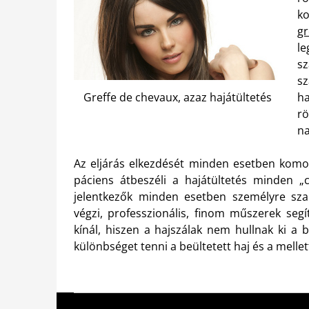
k
g
l
sz
sz
Greffe de chevaux, azaz hajátültetés
h
r
na
Az eljárás elkezdését minden esetben komo
páciens átbeszéli a hajátültetés minden „cs
jelentkezők minden esetben személyre szab
végzi, professzionális, finom műszerek seg
kínál, hiszen a hajszálak nem hullnak ki a 
különbséget tenni a beültetett haj és a mellett