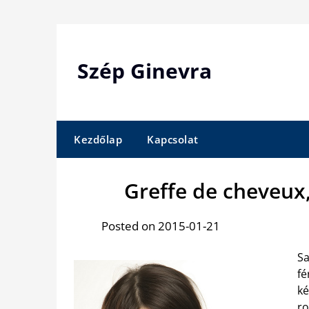
Skip
to
content
Szép Ginevra
Kezdőlap
Kapcsolat
Greffe de cheveux
Posted on 2015-01-21
S
f
ké
r