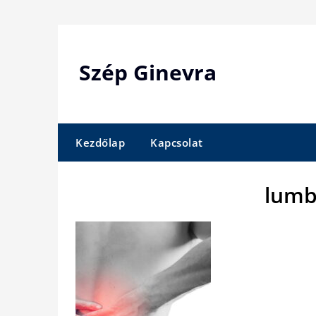
Skip
to
content
Szép Ginevra
Kezdőlap
Kapcsolat
lumb