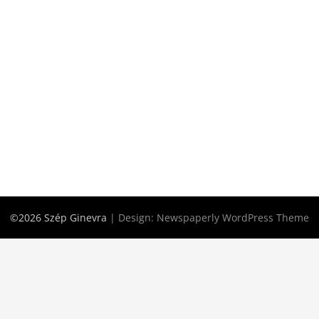
©2026 Szép Ginevra
| Design:
Newspaperly WordPress Theme