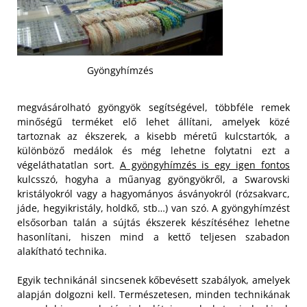
Gyöngyhímzés
megvásárolható gyöngyök segítségével, többféle remek
minőségű terméket elő lehet állítani, amelyek közé
tartoznak az ékszerek, a kisebb méretű kulcstartók, a
különböző medálok és még lehetne folytatni ezt a
végeláthatatlan sort.
A gyöngyhímzés is egy igen fontos
kulcsszó, hogyha a műanyag gyöngyökről, a Swarovski
kristályokról vagy a hagyományos ásványokról (rózsakvarc,
jáde, hegyikristály, holdkő, stb…) van szó. A gyöngyhímzést
elsősorban talán a sújtás ékszerek készítéséhez lehetne
hasonlítani, hiszen mind a kettő teljesen szabadon
alakítható technika.
Egyik technikánál sincsenek kőbevésett szabályok, amelyek
alapján dolgozni kell. Természetesen, minden technikának