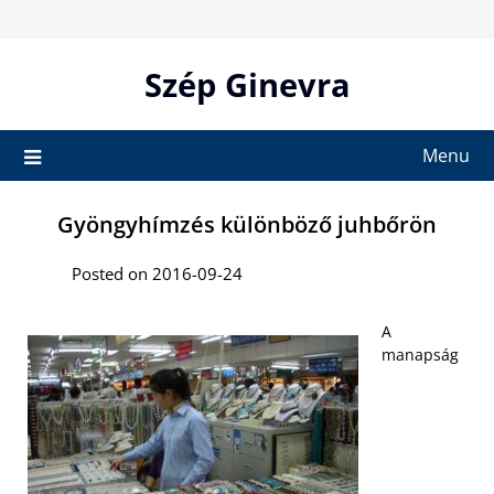
Skip
to
content
Szép Ginevra
Menu
Gyöngyhímzés különböző juhbőrön
Posted on 2016-09-24
A
manapság