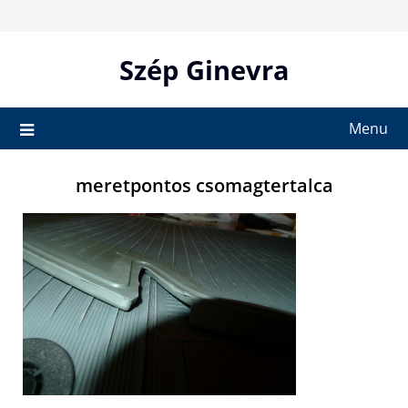
Skip
to
content
Szép Ginevra
Menu
meretpontos csomagtertalca