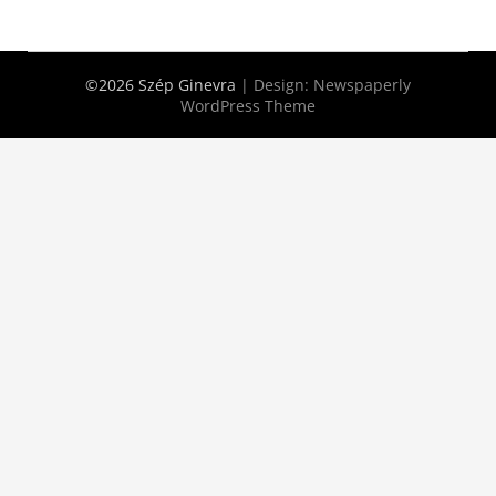
©2026 Szép Ginevra
| Design:
Newspaperly
WordPress Theme