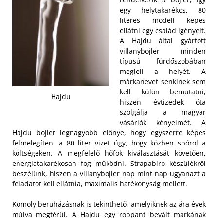
egy helytakarékos, 80
literes modell képes
ellátni egy család igényeit.
A
Hajdu által gyártott
villanybojler minden
típusú fürdőszobában
megleli a helyét. A
márkanevet senkinek sem
kell külön bemutatni,
Hajdu
hiszen évtizedek óta
szolgálja a magyar
vásárlók kényelmét. A
Hajdu bojler legnagyobb előnye, hogy egyszerre képes
felmelegíteni a 80 liter vizet úgy, hogy közben spórol a
költségeken. A megfelelő hőfok kiválasztását követően,
energiatakarékosan fog működni. Strapabíró készülékről
beszélünk, hiszen a villanybojler nap mint nap ugyanazt a
feladatot kell ellátnia, maximális hatékonyság mellett.
Komoly beruházásnak is tekinthető, amelyiknek az ára évek
múlva megtérül. A Hajdu egy roppant bevált márkának