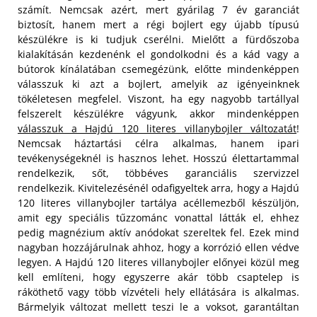
számít. Nemcsak azért, mert gyárilag 7 év garanciát
biztosít, hanem mert a régi bojlert egy újabb típusú
készülékre is ki tudjuk cserélni. Mielőtt a fürdőszoba
kialakításán kezdenénk el gondolkodni és a kád vagy a
bútorok kínálatában csemegézünk, előtte mindenképpen
válasszuk ki azt a bojlert, amelyik az igényeinknek
tökéletesen megfelel. Viszont, ha egy nagyobb tartállyal
felszerelt készülékre vágyunk, akkor mindenképpen
válasszuk a Hajdú 120 literes villanybojler változatát
!
Nemcsak háztartási célra alkalmas, hanem ipari
tevékenységeknél is hasznos lehet. Hosszú élettartammal
rendelkezik, sőt, többéves garanciális szervizzel
rendelkezik. Kivitelezésénél odafigyeltek arra, hogy a Hajdú
120 literes villanybojler tartálya acéllemezből készüljön,
amit egy speciális tűzzománc vonattal látták el, ehhez
pedig magnézium aktív anódokat szereltek fel. Ezek mind
nagyban hozzájárulnak ahhoz, hogy a korrózió ellen védve
legyen. A Hajdú 120 literes villanybojler előnyei közül meg
kell említeni, hogy egyszerre akár több csaptelep is
ráköthető vagy több vízvételi hely ellátására is alkalmas.
Bármelyik változat mellett teszi le a voksot, garantáltan