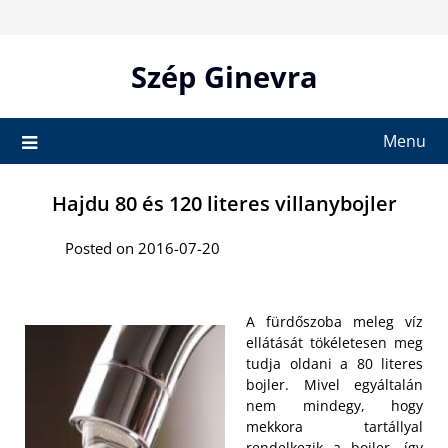
Skip
to
content
Szép Ginevra
Menu
Hajdu 80 és 120 literes villanybojler
Posted on 2016-07-20
A fürdőszoba meleg víz
ellátását tökéletesen meg
tudja oldani a 80 literes
bojler. Mivel egyáltalán
nem mindegy, hogy
mekkora tartállyal
rendelkezik a bojler, így