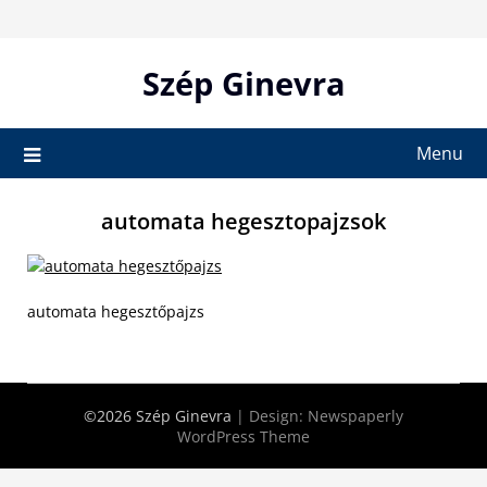
Skip
to
content
Szép Ginevra
Menu
automata hegesztopajzsok
automata hegesztőpajzs
©2026 Szép Ginevra
| Design:
Newspaperly
WordPress Theme