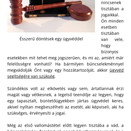
nincsenek
tisztában a
jogaikkal.
Ön minden
esetben
tisztában
Ésszerű döntések egy ügyvéddel
van vele,
hogy
bizonyos
esetekben mit tehet meg jogszerűen, és mi az, amiért már
felelősségre vonható? Ha bármilyen bűncselekménnyel
megvádolják Önt vagy egy hozzátartozóját, akkor
ügyvéd
segítségére van szükség
.
Szándékos volt az elkövetés vagy sem, ártatlannak érzi
magát vagy vétkesnek, a legelső teendője az legyen, hogy
egy tapasztalt, büntetőügyekben jártas ügyvédet keres,
akivel nyíltan megbeszélheti az esetét, aki képviseli, aki ha
szükséges, érvényesíti a jogai.
Még az első vallomástétel előtt legyen tisztába a vád, a