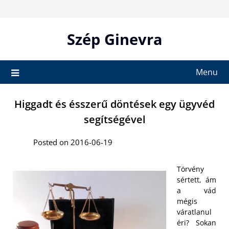
Skip
to
content
Szép Ginevra
Menu
Higgadt és ésszerű döntések egy ügyvéd
segítségével
Posted on 2016-06-19
Törvény
sértett, ám
a vád
mégis
váratlanul
éri? Sokan