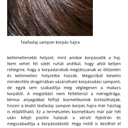
Teafaolaj sampon korpás hajra
kellemetlenebb helyzet, mint amikor korpásodik a haj.
Nem vehet fel sötét ruhát anélkül, hogy attól kelljen
rettegnie, hogy a korpadarabok meglátszanak az öltözetén
és kellemetlen helyzetbe hozzák. Megpróbál bevetni
mindenféle drogériában vásárolható korpásodási sampont,
de egyik sem szabadítja meg véglegesen a makacs
korpától. A megoldást nem feltétlenül a méregdrága,
kémiai anyagokkal felfújt kozmetikumok biztosíthatják,
hiszen a kiváló teafaolaj sampon korpás hajra már házilag
is előállítható. Ez a természetes kozmetikum már pár hét
után kifejti pozitív hatását a sérült fejbőrön és
megszabadítja a korpásodástól. Hogy mitől is kezdhet el