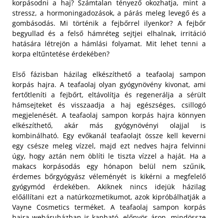
korpásodni a haj? Számtalan tényező okozhatja, mint a
stressz, a hormoningadozások, a párás meleg levegő és a
gombásodás. Mi történik a fejbőrrel ilyenkor? A fejbőr
begyullad és a felső hámréteg sejtjei elhalnak, irritáció
hatására létrejön a hámlási folyamat. Mit lehet tenni a
korpa eltűntetése érdekében?
Első fázisban házilag elkészíthető a teafaolaj sampon
korpás hajra. A teafaolaj olyan gyógynövény kivonat, ami
fertőtleníti a fejbőrt, eltávolítja és regenerálja a sérült
hámsejteket és visszaadja a haj egészséges, csillogó
megjelenését. A teafaolaj sampon korpás hajra könnyen
elkészíthető, akár más gyógynövényi olajjal is
kombinálható. Egy evőkanál teafaolajt össze kell keverni
egy csésze meleg vízzel, majd ezt nedves hajra felvinni
úgy, hogy aztán nem öblíti le tiszta vízzel a haját. Ha a
makacs korpásodás egy hónapon belül nem szűnik,
érdemes bőrgyógyász véleményét is kikérni a megfelelő
gyógymód érdekében. Akiknek nincs idejük házilag
előállítani ezt a natúrkozmetikumot, azok kipróbálhatják a
Vayne Cosmetics terméket. A teafaolaj sampon korpás
hajra webáruházban is kapható, előnyös áron, mindössze