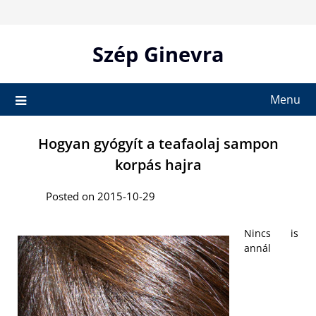
Skip
to
content
Szép Ginevra
Menu
Hogyan gyógyít a teafaolaj sampon
korpás hajra
Posted on 2015-10-29
Nincs is
annál