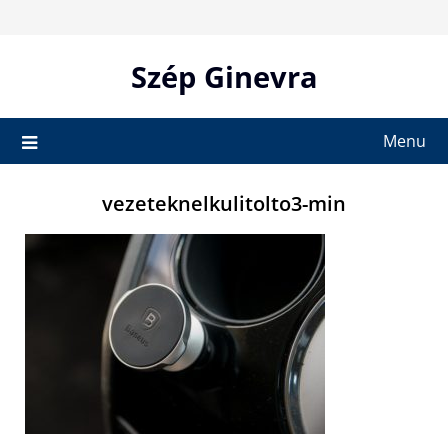
Skip
to
content
Szép Ginevra
Menu
vezeteknelkulitolto3-min