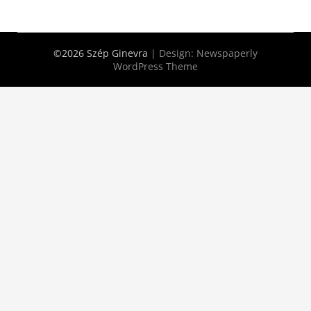
©2026 Szép Ginevra
| Design:
Newspaperly
WordPress Theme