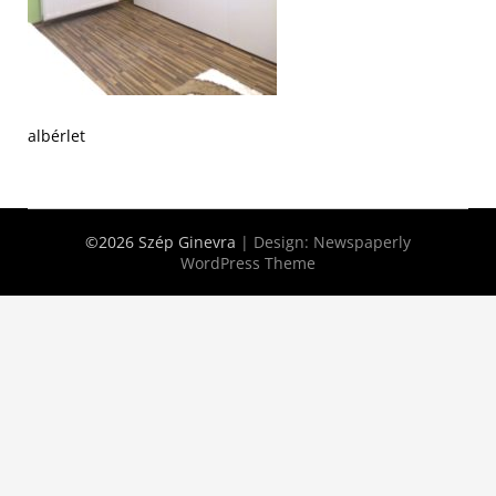
albérlet
©2026 Szép Ginevra
| Design:
Newspaperly
WordPress Theme