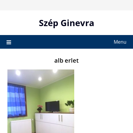
Skip
to
content
Szép Ginevra
Menu
alb erlet