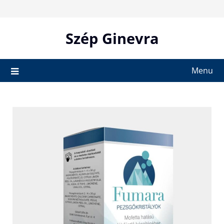
Skip
to
content
Szép Ginevra
Menu