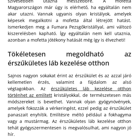
szívesebben utazna messzebbre. A mofetta
Magyarországon már úgy is elérhető, ha egyáltalán nem
akar utazni. Vannak ugyanis olyan kristályok, amelyek
képesek megalkotni a mofetta által létrejött hatást.
Ismerkedjen meg a Fumara Pezsgőkristállyal, ami változó
kiszerelésben kapható. Így egyáltalán nem kell utaznia,
azonban a mofetta jótékony hatását még így is élvezheti!
Tökéletesen megoldható az
érszűkületes láb kezelése otthon
Sajnos nagyon sokakat érint az érszűkület és az azzal járó
kellemetlen érzés, valamint a fájdalom az alsó
végtagokban. Az
érszűkületes láb kezelése otthon
történhet az említett
kristályokkal, de természetesen más
módszereket is bevethet. Vannak olyan gyógynövények,
amelyek fokozzák a vérkeringést, ezzel pedig az érszűkület
panaszait enyhítik. Említésre méltó például a fokhagyma
vagy a mustármag. Az érszűkületes láb kezelése otthon
tehát gyógyszermentesen is megvalósulhat, ami nagyon jó
hír.