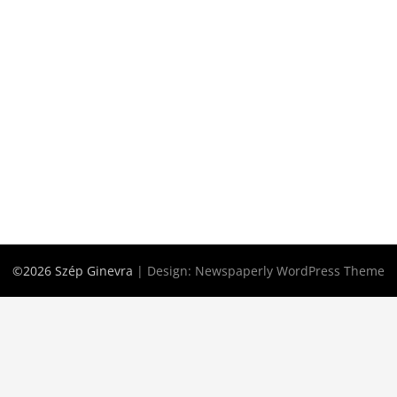
©2026 Szép Ginevra
| Design:
Newspaperly WordPress Theme