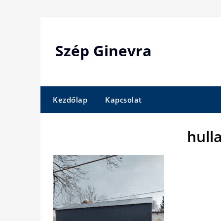
Skip
to
content
Szép Ginevra
Kezdőlap
Kapcsolat
hull