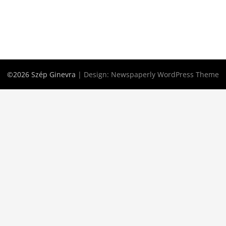
©2026 Szép Ginevra
| Design:
Newspaperly WordPress Theme