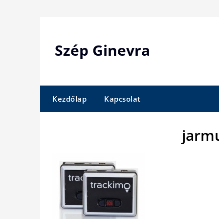
Skip
to
content
Szép Ginevra
Kezdőlap
Kapcsolat
jarm