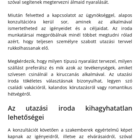
szóval segítenek megtervezni álmaid nyaralását.
Miután felvetted a kapcsolatot az ügynökséggel, alapos
konzultációra kerül sor, aminek az alkalmával
ismertetheted az igényeidet és a céljaidat. Az iroda
munkatársai megpróbálnak minél többet megtudni rólad
azért, hogy teljesen személyre szabott utazási tervvel
rukkolhassanak elő.
Megkérdezik, hogy milyen típusú nyaralást tervezel, milyen
szállást preferálsz és mik azok az tevékenységek, amiket
szívesen csinálnál a kiruccanás alkalmával. Az utazási
iroda tökéletes választásnak bizonyulhat, legyen szó
családi vakációról, kalandos körutazásról vagy romantikus
hétvégéről.
Az utazási iroda kihagyhatatlan
lehetőségei
A konzultációt követően a szakemberek egyértelmű képet
kapnak az igényeidről, illetve az elvárásaidról, szóval