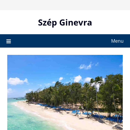
Skip
to
content
Szép Ginevra
Menu