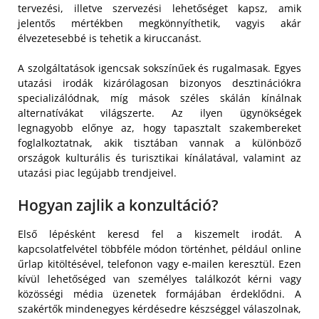
tervezési, illetve szervezési lehetőséget kapsz, amik
jelentős mértékben megkönnyíthetik, vagyis akár
élvezetesebbé is tehetik a kiruccanást.
A szolgáltatások igencsak sokszínűek és rugalmasak. Egyes
utazási irodák kizárólagosan bizonyos desztinációkra
specializálódnak, míg mások széles skálán kínálnak
alternatívákat világszerte. Az ilyen ügynökségek
legnagyobb előnye az, hogy tapasztalt szakembereket
foglalkoztatnak, akik tisztában vannak a különböző
országok kulturális és turisztikai kínálatával, valamint az
utazási piac legújabb trendjeivel.
Hogyan zajlik a konzultáció?
Első lépésként keresd fel a kiszemelt irodát. A
kapcsolatfelvétel többféle módon történhet, például online
űrlap kitöltésével, telefonon vagy e-mailen keresztül. Ezen
kívül lehetőséged van személyes találkozót kérni vagy
közösségi média üzenetek formájában érdeklődni. A
szakértők mindenegyes kérdésedre készséggel válaszolnak,