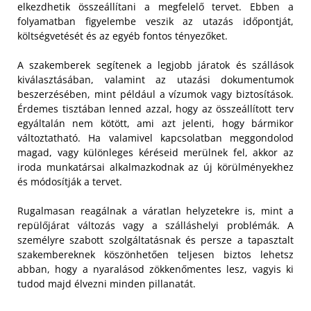
elkezdhetik összeállítani a megfelelő tervet. Ebben a
folyamatban figyelembe veszik az utazás időpontját,
költségvetését és az egyéb fontos tényezőket.
A szakemberek segítenek a legjobb járatok és szállások
kiválasztásában, valamint az utazási dokumentumok
beszerzésében, mint például a vízumok vagy biztosítások.
Érdemes tisztában lenned azzal, hogy az összeállított terv
egyáltalán nem kötött, ami azt jelenti, hogy bármikor
változtatható. Ha valamivel kapcsolatban meggondolod
magad, vagy különleges kéréseid merülnek fel, akkor az
iroda munkatársai alkalmazkodnak az új körülményekhez
és módosítják a tervet.
Rugalmasan reagálnak a váratlan helyzetekre is, mint a
repülőjárat változás vagy a szálláshelyi problémák. A
személyre szabott szolgáltatásnak és persze a tapasztalt
szakembereknek köszönhetően teljesen biztos lehetsz
abban, hogy a nyaralásod zökkenőmentes lesz, vagyis ki
tudod majd élvezni minden pillanatát.