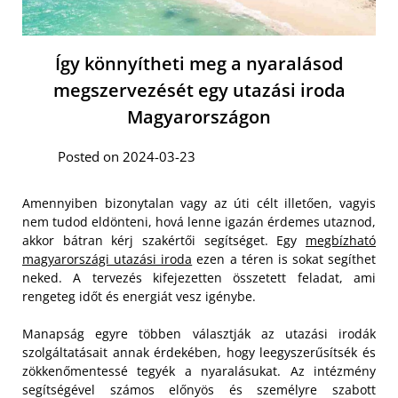
Így könnyítheti meg a nyaralásod
megszervezését egy utazási iroda
Magyarországon
Posted on 2024-03-23
Amennyiben bizonytalan vagy az úti célt illetően, vagyis
nem tudod eldönteni, hová lenne igazán érdemes utaznod,
akkor bátran kérj szakértői segítséget. Egy
megbízható
magyarországi utazási iroda
ezen a téren is sokat segíthet
neked. A tervezés kifejezetten összetett feladat, ami
rengeteg időt és energiát vesz igénybe.
Manapság egyre többen választják az utazási irodák
szolgáltatásait annak érdekében, hogy leegyszerűsítsék és
zökkenőmentessé tegyék a nyaralásukat. Az intézmény
segítségével számos előnyös és személyre szabott