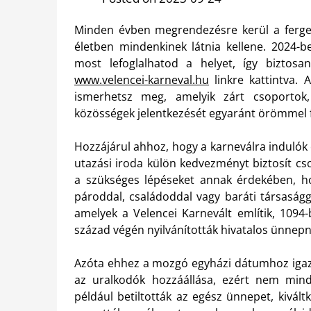
Minden évben megrendezésre kerül a ferget
életben mindenkinek látnia kellene. 2024-
most lefoglalhatod a helyet, így bizto
www.velencei-karneval.hu
linkre kattintva. 
ismerhetsz meg, amelyik zárt csoportok, 
közösségek jelentkezését egyaránt örömmel 
Hozzájárul ahhoz, hogy a karneválra indulók
utazási iroda külön kedvezményt biztosít 
a szükséges lépéseket annak érdekében, h
pároddal, családoddal vagy baráti társaságg
amelyek a Velencei Karnevált említik, 1094
század végén nyilvánították hivatalos ünnepn
Azóta ehhez a mozgó egyházi dátumhoz igazít
az uralkodók hozzáállása, ezért nem min
például betiltották az egész ünnepet, kivá