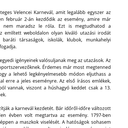
eges Velencei Karnevál, amit legalább egyszer az
ben február 2-án kezdődik az esemény, amire már
san nem maradsz le róla. Ezt is megtudhatod a
Az említett weboldalon olyan kiváló utazási irodát
baráti társaságok, iskolák, klubok, munkahelyi
fogadja.
 egyedi igényeinek valósuljanak meg az utazások. Az
csoportszervezőknek. Érdemes már most megtenned
ogy a lehető legkényelmesebb módon eljuthass a
al erre a jeles eseményre. Az első írásos emlékek,
-ból vannak, viszont a húshagyó keddet csak a 13.
ek.
ják a karnevál kezdetét. Bár időről-időre változott
den évben volt megtartva az esemény. 1797-ben
ltképpen a maszkok viselését. A hatóságok sohasem