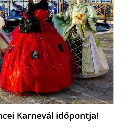
ncei Karnevál időpontja!